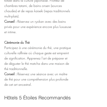
totale dans la culture japonaise. Profitez de 
chambres tatami, de bains onsen (sources 
chaudes) et de repas kaiseki (repas traditionnels 
multi-plats).
Conseil :
 Réservez un ryokan avec des bains 
privés pour une expérience encore plus luxueuse 
et intime.
Cérémonie du Thé
Participez à une cérémonie du thé, une pratique 
culturelle raffinée où chaque geste est empreint 
de signification. Apprenez l'art de préparer et 
de déguster le thé matcha dans une maison de 
thé traditionnelle.
Conseil : 
Réservez une séance avec un maître 
de thé pour une compréhension plus profonde 
de cet art ancestral.
Hôtels 5 Étoiles Recommandés