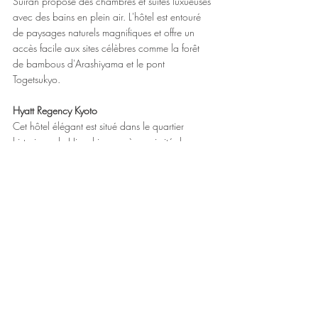
Suiran propose des chambres et suites luxueuses 
avec des bains en plein air. L'hôtel est entouré 
de paysages naturels magnifiques et offre un 
accès facile aux sites célèbres comme la forêt 
de bambous d'Arashiyama et le pont 
Togetsukyo.
Hyatt Regency Kyoto
Cet hôtel élégant est situé dans le quartier 
historique de Higashiyama, à proximité des 
temples et des sanctuaires. Il propose des 
chambres modernes avec une touche japonaise 
traditionnelle, plusieurs restaurants de cuisine 
raffinée et un spa accueillant.
Conclusion
Kyoto est une destination incontournable pour 
ceux qui souhaitent plonger dans la culture 
japonaise. Entre ses temples historiques, ses 
quartiers traditionnels et ses expériences 