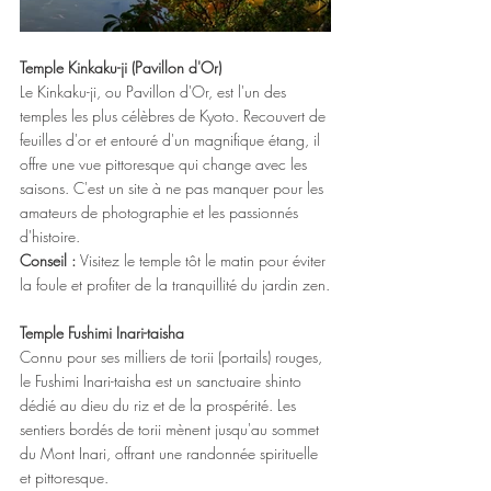
Temple Kinkaku-ji (Pavillon d'Or)
Le Kinkaku-ji, ou Pavillon d'Or, est l'un des 
temples les plus célèbres de Kyoto. Recouvert de 
feuilles d'or et entouré d'un magnifique étang, il 
offre une vue pittoresque qui change avec les 
saisons. C'est un site à ne pas manquer pour les 
amateurs de photographie et les passionnés 
d'histoire.
Conseil : 
Visitez le temple tôt le matin pour éviter 
la foule et profiter de la tranquillité du jardin zen.
Temple Fushimi Inari-taisha
Connu pour ses milliers de torii (portails) rouges, 
le Fushimi Inari-taisha est un sanctuaire shinto 
dédié au dieu du riz et de la prospérité. Les 
sentiers bordés de torii mènent jusqu'au sommet 
du Mont Inari, offrant une randonnée spirituelle 
et pittoresque.